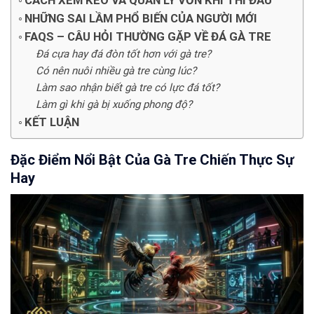
CÁCH XEM KÈO VÀ QUẢN LÝ VỐN KHI THI ĐẤU
NHỮNG SAI LẦM PHỔ BIẾN CỦA NGƯỜI MỚI
FAQS – CÂU HỎI THƯỜNG GẶP VỀ ĐÁ GÀ TRE
Đá cựa hay đá đòn tốt hơn với gà tre?
Có nên nuôi nhiều gà tre cùng lúc?
Làm sao nhận biết gà tre có lực đá tốt?
Làm gì khi gà bị xuống phong độ?
KẾT LUẬN
Đặc Điểm Nổi Bật Của Gà Tre Chiến Thực Sự
Hay