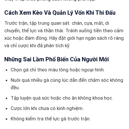
Cách Xem Kèo Và Quản Lý Vốn Khi Thi Đấu
Trước trận, tập trung quan sát: chân, cựa, mắt, di
chuyển, thể lực và thần thái. Tránh xuống tiền theo cảm
xúc hoặc đám đông. Hãy đặt giới hạn ngân sách rõ ràng
và chỉ cược khi đã phân tích kỹ.
Những Sai Lầm Phổ Biến Của Người Mới
Chọn gà chỉ theo màu lông hoặc ngoại hình.
Nuôi quá nhiều gà cùng lúc dẫn đến chăm sóc không
đều.
Tập luyện quá sức hoặc cho ăn không khoa học.
Cược lớn khi chưa có kinh nghiệm.
Không kiểm tra thể lực gà trước trận.