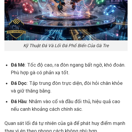
Kỹ Thuật Đá Và Lối Đá Phổ Biến Của Gà Tre
Đá Mé
: Tốc độ cao, ra đòn ngang bất ngờ, khó đoán.
Phù hợp gà có phản xạ tốt.
Đá Dọc
: Tập trung đòn trực diện, đòi hỏi chân khỏe
và giữ thăng bằng.
Đá Hầu
: Nhắm vào cổ và đầu đối thủ, hiệu quả cao
nếu canh khoảng cách chính xác.
Quan sát lối đá tự nhiên của gà để phát huy điểm mạnh
thay vì ép theo phong cách không phù hợp.