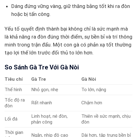
Dáng đứng vững vàng, giữ thăng bằng tốt khi ra đòn
hoặc bị tấn công.
Yếu tố quyết định thành bại không chỉ là sức mạnh mà
là khả năng ra đòn đúng thời điểm, sự bền bỉ và trí thông
minh trong trận đấu. Một con gà có phản xạ tốt thường
tạo lợi thế lớn trước đối thủ to lớn hơn.
So Sánh Gà Tre Với Gà Nòi
Tiêu chí
Gà Tre
Gà Nòi
Thể hình
Nhỏ gọn, nhẹ
To lớn, nặng
Tốc độ ra
Rất nhanh
Chậm hơn
đòn
Linh hoạt, né đòn,
Thiên về sức mạnh, chịu
Lối đá
phản công
đòn
Thời gian
Ngắn, nhịp độ cao
Dài hơn, tập trung bền bỉ