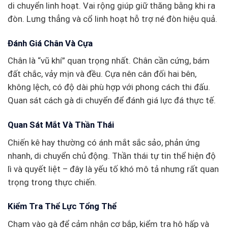
di chuyển linh hoạt. Vai rộng giúp giữ thăng bằng khi ra
đòn. Lưng thẳng và cổ linh hoạt hỗ trợ né đòn hiệu quả.
Đánh Giá Chân Và Cựa
Chân là “vũ khí” quan trọng nhất. Chân cần cứng, bám
đất chắc, vảy mịn và đều. Cựa nên cân đối hai bên,
không lệch, có độ dài phù hợp với phong cách thi đấu.
Quan sát cách gà di chuyển để đánh giá lực đá thực tế.
Quan Sát Mắt Và Thần Thái
Chiến kê hay thường có ánh mắt sắc sảo, phản ứng
nhanh, di chuyển chủ động. Thần thái tự tin thể hiện độ
lì và quyết liệt – đây là yếu tố khó mô tả nhưng rất quan
trọng trong thực chiến.
Kiểm Tra Thể Lực Tổng Thể
Chạm vào gà để cảm nhận cơ bắp, kiểm tra hô hấp và