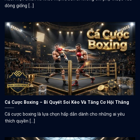
dòng giống [...]
Cá Cược Boxing – Bí Quyết Soi Kèo Và Tăng Cơ Hội Thắng
Cá cược boxing là lựa chọn hấp dẫn dành cho những ai yêu
thích quyền [...]