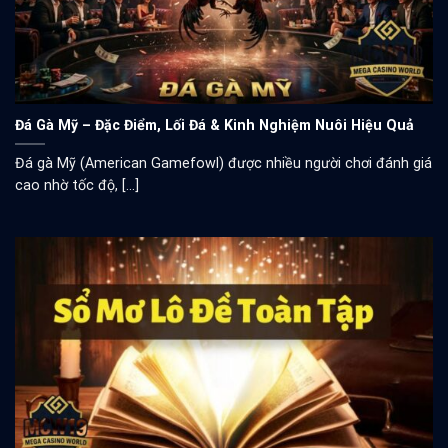
Đá Gà Mỹ – Đặc Điểm, Lối Đá & Kinh Nghiệm Nuôi Hiệu Quả
Đá gà Mỹ (American Gamefowl) được nhiều người chơi đánh giá
cao nhờ tốc độ, [...]