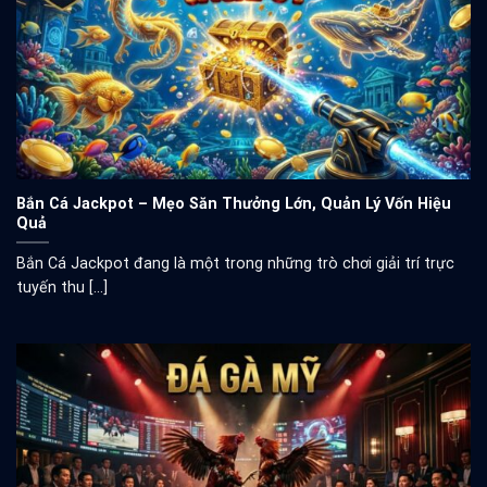
Bắn Cá Jackpot – Mẹo Săn Thưởng Lớn, Quản Lý Vốn Hiệu
Quả
Bắn Cá Jackpot đang là một trong những trò chơi giải trí trực
tuyến thu [...]