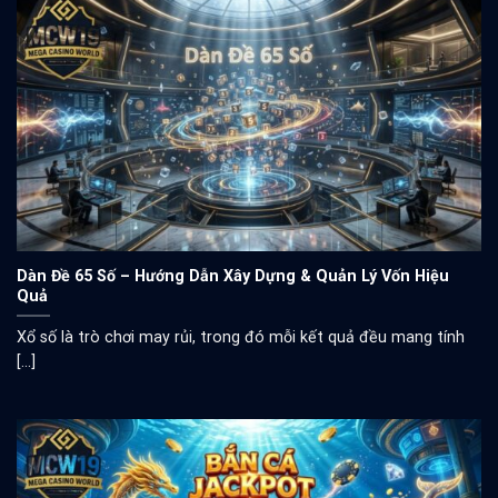
Dàn Đề 65 Số – Hướng Dẫn Xây Dựng & Quản Lý Vốn Hiệu
Quả
Xổ số là trò chơi may rủi, trong đó mỗi kết quả đều mang tính
[...]