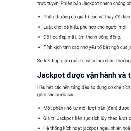
trực tuyến. Phiên bản Jackpot nhanh chóng ph
Phần thưởng có giá trị cao và thay đổi liên
Luật chơi dễ hiểu, phù hợp cho người mới.
Đồ họa đẹp mắt, âm thanh sống động.
Tính kịch tính cao nhờ yếu tố bất ngờ của j
Sự kết hợp giữa giải trí và cơ hội nhận thưởn
Jackpot được vận hành và t
Hầu hết các nền tảng đều áp dụng cơ chế tích l
gồm các bước sau:
Một phần nhỏ từ mỗi lượt bắn (đạn) được 
Giá trị Jackpot liên tục tích lũy theo lượt c
Hệ thống kích hoạt jackpot ngẫu nhiên hoặc