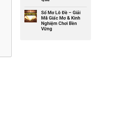
Sổ Mơ Lô Đề – Giải
Mã Giấc Mơ & Kinh
Nghiệm Chơi Bền
Vững