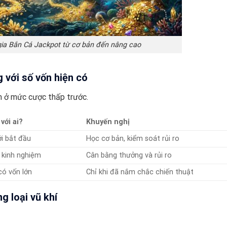
ia Bắn Cá Jackpot từ cơ bản đến nâng cao
 với số vốn hiện có
m ở mức cược thấp trước.
với ai?
Khuyến nghị
i bắt đầu
Học cơ bản, kiểm soát rủi ro
 kinh nghiệm
Cân bằng thưởng và rủi ro
có vốn lớn
Chỉ khi đã nắm chắc chiến thuật
g loại vũ khí