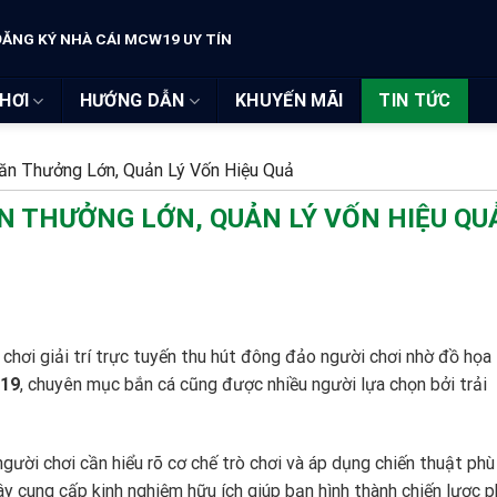
ĐĂNG KÝ NHÀ CÁI MCW19 UY TÍN
HƠI
HƯỚNG DẪN
KHUYẾN MÃI
TIN TỨC
ăn Thưởng Lớn, Quản Lý Vốn Hiệu Quả
N THƯỞNG LỚN, QUẢN LÝ VỐN HIỆU QU
chơi giải trí trực tuyến thu hút đông đảo người chơi nhờ đồ họa 
19
, chuyên mục bắn cá cũng được nhiều người lựa chọn bởi trải
người chơi cần hiểu rõ cơ chế trò chơi và áp dụng chiến thuật ph
y cung cấp kinh nghiệm hữu ích giúp bạn hình thành chiến lược p