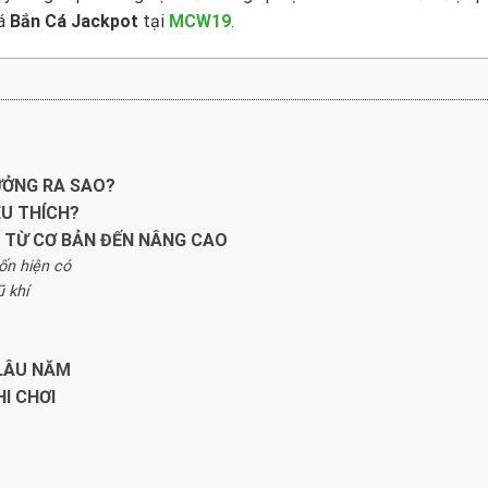
há
Bắn Cá Jackpot
tại
MCW19
.
ƯỞNG RA SAO?
ÊU THÍCH?
 TỪ CƠ BẢN ĐẾN NÂNG CAO
ốn hiện có
ũ khí
 LÂU NĂM
HI CHƠI