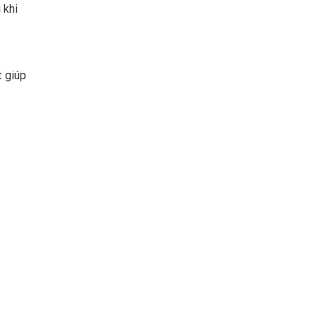
 khi
t giúp