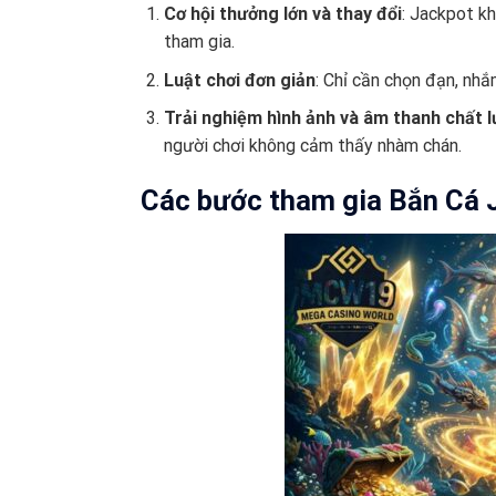
Cơ hội thưởng lớn và thay đổi
: Jackpot k
tham gia.
Luật chơi đơn giản
: Chỉ cần chọn đạn, nhắ
Trải nghiệm hình ảnh và âm thanh chất 
người chơi không cảm thấy nhàm chán.
Các bước tham gia Bắn Cá 